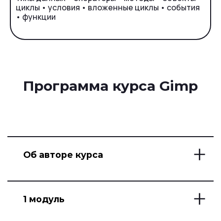
циклы • условия • вложенные циклы • события
• функции
Ссылка на это место страницы:
#programa
Программа курса Gimp
Об авторе курса
Автор курса - Захар Пироженко
1 модуль
Профессиональный дизайнер
Виртуальные аппликации, рисование,