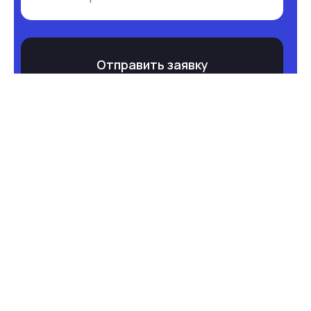
Отправить заявку
ИП Голиков Денис Владимирович
ОГРНИП: 316774600477411
ИНН 772206988783
Я ознакомлен и согласен с
договором-оферты
Я согласен на обработку моих персональных данных.
С
Политикой обработки персональных
данных
ознакомлен.