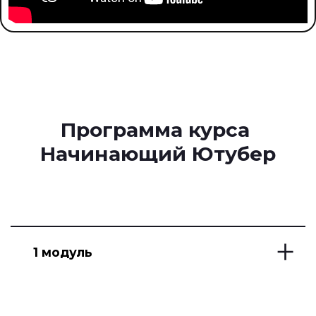
Ссылка на это место страницы:
#programa
Программа курса
Начинающий Ютубер
1 модуль
1. Restream Chat 📢